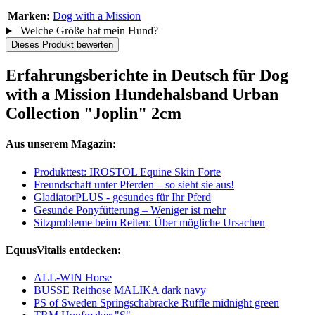
Marken:
Dog with a Mission
Welche Größe hat mein Hund?
Dieses Produkt bewerten
Erfahrungsberichte in Deutsch für Dog
with a Mission Hundehalsband Urban
Collection "Joplin" 2cm
Aus unserem Magazin:
Produkttest: IROSTOL Equine Skin Forte
Freundschaft unter Pferden – so sieht sie aus!
GladiatorPLUS - gesundes für Ihr Pferd
Gesunde Ponyfütterung – Weniger ist mehr
Sitzprobleme beim Reiten: Über mögliche Ursachen
EquusVitalis entdecken:
ALL-WIN Horse
BUSSE Reithose MALIKA dark navy
PS of Sweden Springschabracke Ruffle midnight green