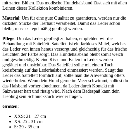
mit zarten Blüten. Das modische Hundehalsband lässt sich mit allen
Leinen dieser Kollektion kombinieren.
Material
: Um für eine gute Qualität zu garantieren, werden nur die
dicksten Stücke der Tierhaut verarbeitet. Damit das Leder schön
bleibt, muss es regelmäßig gepflegt werden.
Pflege
: Um das Leder gepflegt zu halten, empfehlen wir die
Behandlung mit Sattelfett. Sattelfett ist ein farbloses Mittel, welches
das Leder von innen heraus versorgt und gleichzeitig für das frische
Leuchten der Farbe sorgt. Das Hundehalsband bleibt somit weich
und geschmeidig. Kleine Risse und Falten im Leder werden
geglättet und unsichtbar. Das Sattelfett sollte mit einem Tuch
kreisförmig auf das Lederhalsband einmassiert werden. Saugt das
Leder das Sattelfett förmlich auf, sollte man die Anwendung öfters
wiederholen. Wenn dein Hund gerne im Meer schwimmt, solltest du
das Halsband vorher abnehmen, da Leder durch Kontakt mit
Salzwasser hart und rissig wird. Nach dem Badespaß kann dein
Liebling sein Schmuckstück wieder tragen.
Größen
:
XXS: 21 - 27 cm
XS: 25 - 31 cm
S: 29 - 35 cm