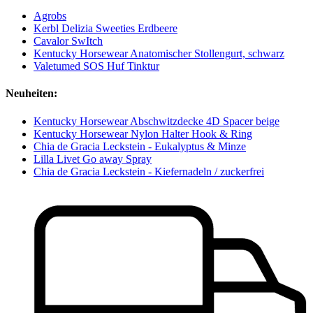
Agrobs
Kerbl Delizia Sweeties Erdbeere
Cavalor SwItch
Kentucky Horsewear Anatomischer Stollengurt, schwarz
Valetumed SOS Huf Tinktur
Neuheiten:
Kentucky Horsewear Abschwitzdecke 4D Spacer beige
Kentucky Horsewear Nylon Halter Hook & Ring
Chia de Gracia Leckstein - Eukalyptus & Minze
Lilla Livet Go away Spray
Chia de Gracia Leckstein - Kiefernadeln / zuckerfrei