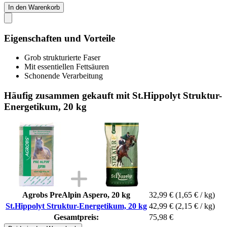
In den Warenkorb
Eigenschaften und Vorteile
Grob strukturierte Faser
Mit essentiellen Fettsäuren
Schonende Verarbeitung
Häufig zusammen gekauft mit St.Hippolyt Struktur-
Energetikum, 20 kg
Agrobs PreAlpin Aspero, 20 kg
32,99 €
(1,65 € / kg)
St.Hippolyt Struktur-Energetikum, 20 kg
42,99 €
(2,15 € / kg)
Gesamtpreis:
75,98 €