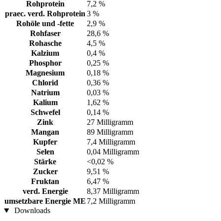
Rohprotein
7,2 %
praec. verd. Rohprotein
3 %
Rohöle und -fette
2,9 %
Rohfaser
28,6 %
Rohasche
4,5 %
Kalzium
0,4 %
Phosphor
0,25 %
Magnesium
0,18 %
Chlorid
0,36 %
Natrium
0,03 %
Kalium
1,62 %
Schwefel
0,14 %
Zink
27 Milligramm
Mangan
89 Milligramm
Kupfer
7,4 Milligramm
Selen
0,04 Milligramm
Stärke
<0,02 %
Zucker
9,51 %
Fruktan
6,47 %
verd. Energie
8,37 Milligramm
umsetzbare Energie ME
7,2 Milligramm
Downloads