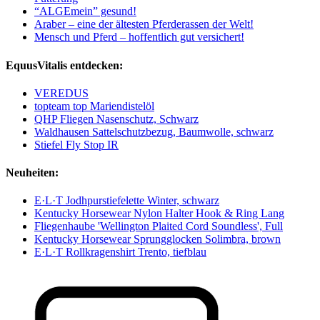
“ALGEmein” gesund!
Araber – eine der ältesten Pferderassen der Welt!
Mensch und Pferd – hoffentlich gut versichert!
EquusVitalis entdecken:
VEREDUS
topteam top Mariendistelöl
QHP Fliegen Nasenschutz, Schwarz
Waldhausen Sattelschutzbezug, Baumwolle, schwarz
Stiefel Fly Stop IR
Neuheiten:
E·L·T Jodhpurstiefelette Winter, schwarz
Kentucky Horsewear Nylon Halter Hook & Ring Lang
Fliegenhaube 'Wellington Plaited Cord Soundless', Full
Kentucky Horsewear Sprungglocken Solimbra, brown
E·L·T Rollkragenshirt Trento, tiefblau