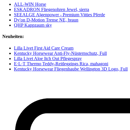
ALL-WIN Horse
ESKADRON Fliegenohren Jewel, sierra
SEEALGE Algenpower - Premium Vitties Pferde
Dy'on D-Motion Trense NE, braun
QHP Kappzaum sky
Neuheiten:
Lilla Livet First Aid Care Cream
Kentucky Horsewear Anti-Fly-Nüsternschutz, Full
Lilla Livet Aloe Itch Out Pflegespray
E·L·T Thermo Teddy-Reitleggings Rica, mahagoni
Kentucky Horsewear Fliegenhaube Wellington 3D Logo, Full