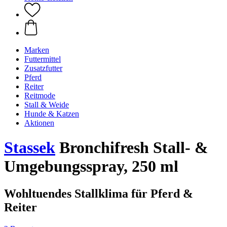
Marken
Futtermittel
Zusatzfutter
Pferd
Reiter
Reitmode
Stall & Weide
Hunde & Katzen
Aktionen
Stassek
Bronchifresh Stall- &
Umgebungsspray, 250 ml
Wohltuendes Stallklima für Pferd &
Reiter