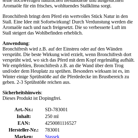
seine hochwertigen natürlichen Bestandteile und ausgesuchten
Aromaöle für ein frisches, wohltuendes Stallklima sorgt.
Bronchifresh bringt dem Pferd ein wertvolles Stück Natur in den
Stall. Eine Idee mit Sofortwirkung! Durch Verdunstung werden die
Aromaöle nach und nach freigesetzt. Die so verbesserte Luft im
Stall steigert das Wohlbefinden erheblich.
Anwendung
:
Bronchifresh wird z.B. auf der Einstreu oder auf den Wänden
versprüht. Die beste Wirkung wird erzielt, wenn Bronchifresh dort
versprüht wird, wo sich das Pferd mit dem Kopf regelmäßig aufhält.
Wir empfehlen, Bronchifresh z.B. an die Wand über dem Trog
und/oder dem Heuplatz zu sprühen. Besonders wirksam ist es, im
Winter einige Sprühstöße auf die Pferdedecke im Brustbereich zu
geben. 2-3 Sprühstöße reichen aus.
Sicherheitshinweis
:
Dieses Produkt ist Dopingfrei.
Art.-Nr.:
SD-783001
Inhalt:
250 ml
EAN:
4250081116527
Hersteller-Nr.:
783001
Marken:
Stassek