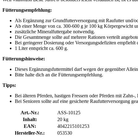
Fütterungsempfehlung:
Als Ergänzung zur Grundfutterversorgung mit Raufutter und/o
Ab einer Menge von ca. 300-600 g je 100 kg Körpergewicht un
zusätzliche Mineralfuttergabe notwendig.
Die Gesamtmenge sollte auf mehrere Rationen verteilt angebot
Bei geringerer Dosierung oder Versorgungsdefiziten empfiehlt 
1 Liter entspricht ca. 600 g.
Fütterungshinweise:
Dieses Ergänzungsfuttermittel darf wegen der gegenüber Allein
Bitte halte dich an die Fütterungsempfehlung.
Tipps:
Bei älteren Pferden, hastigen Fressern oder Pferden mit Zahn-
Bei Senioren sollte auf eine gesicherte Raufutterversorgung g
Art.-Nr.:
ASS-10125
Inhalt:
20 kg
EAN:
4042215101253
Hersteller-Nr.:
053530