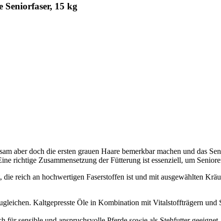
 Seniorfaser, 15 kg
gsam aber doch die ersten grauen Haare bemerkbar machen und das Senio
ine richtige Zusammensetzung der Fütterung ist essenziell, um Senioren i
 die reich an hochwertigen Faserstoffen ist und mit ausgewählten Kräut
gleichen. Kaltgepresste Öle in Kombination mit Vitalstoffträgern und 
auch für sensible und anspruchsvolle Pferde sowie als Stehfutter geeign