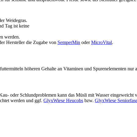
der Weidegras.
d Tag ist keine
en werden.
der Hersteller die Zugabe von
SemperMin
oder
MicroVital
.
futtermitteln höheren Gehalte an Vitaminen und Spurenelementen nur an
, Kau- oder Schlundproblemen kann das Müsli mit Wasser eingeweicht v
eachtet werden und ggf.
GlyxWiese Heucobs
bzw.
GlyxWiese Seniorfas