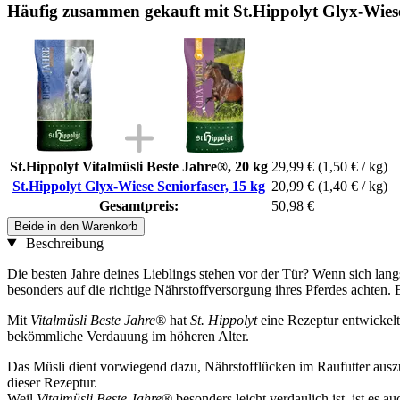
Häufig zusammen gekauft mit St.Hippolyt Glyx-Wiese
St.Hippolyt Vitalmüsli Beste Jahre®, 20 kg
29,99 €
(1,50 € / kg)
St.Hippolyt Glyx-Wiese Seniorfaser, 15 kg
20,99 €
(1,40 € / kg)
Gesamtpreis:
50,98 €
Beide in den Warenkorb
Beschreibung
Die besten Jahre deines Lieblings stehen vor der Tür? Wenn sich lan
besonders auf die richtige Nährstoffversorgung ihres Pferdes achten. E
Mit
Vitalmüsli Beste Jahre®
hat
St. Hippolyt
eine Rezeptur entwickelt,
bekömmliche Verdauung im höheren Alter.
Das Müsli dient vorwiegend dazu, Nährstofflücken im Raufutter auszu
dieser Rezeptur.
Weil
Vitalmüsli Beste Jahre®
besonders leicht verdaulich ist, ist es 