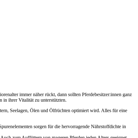
renalter immer näher rückt, dann sollten Pferdebesitzer:innen ganz
n ihrer Vitalität zu unterstützten.
ern, Seelagen, Ölen und Ölfrüchten optimiert wird. Alles für eine
Spurenelementen sorgen für die hervorragende Nährstoffdichte in
et. Auch zum Auffüttern von mageren Pferden jeden Alters geeignet.