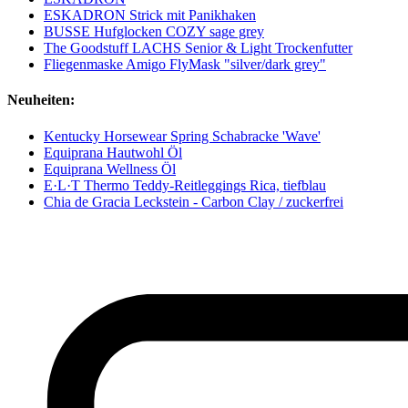
ESKADRON Strick mit Panikhaken
BUSSE Hufglocken COZY sage grey
The Goodstuff LACHS Senior & Light Trockenfutter
Fliegenmaske Amigo FlyMask "silver/dark grey"
Neuheiten:
Kentucky Horsewear Spring Schabracke 'Wave'
Equiprana Hautwohl Öl
Equiprana Wellness Öl
E·L·T Thermo Teddy-Reitleggings Rica, tiefblau
Chia de Gracia Leckstein - Carbon Clay / zuckerfrei