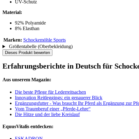
UV-Schutz
Material:
92% Polyamide
8% Elasthan
Marken:
Schockemöhle Sports
Größentabelle (Oberbekleidung)
Dieses Produkt bewerten
Erfahrungsberichte in Deutsch für Schocke
Aus unserem Magazin:
Die beste Pflege für Lederreitsachen
Innovation Reitleggings: ein genauerer Blick
Ergänzungsfutter - Was braucht Ihr Pferd als Ergänzung zur Pf
Vom Traumberuf einer „Pferde-Lehre“
Die Hitze und der liebe Kreislauf
EquusVitalis entdecken:
ESKADRON