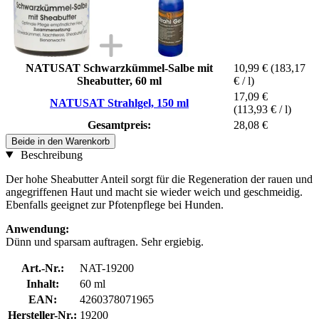
NATUSAT Schwarzkümmel-Salbe mit
10,99 €
(183,17
Sheabutter, 60 ml
€ / l)
17,09 €
NATUSAT Strahlgel, 150 ml
(113,93 € / l)
Gesamtpreis:
28,08 €
Beide in den Warenkorb
Beschreibung
Der hohe Sheabutter Anteil sorgt für die Regeneration der rauen und
angegriffenen Haut und macht sie wieder weich und geschmeidig.
Ebenfalls geeignet zur Pfotenpflege bei Hunden.
Anwendung:
Dünn und sparsam auftragen. Sehr ergiebig.
Art.-Nr.:
NAT-19200
Inhalt:
60 ml
EAN:
4260378071965
Hersteller-Nr.:
19200