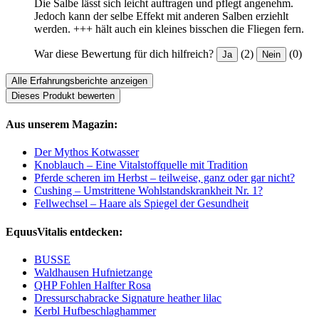
Die Salbe lässt sich leicht auftragen und pflegt angenehm.
Jedoch kann der selbe Effekt mit anderen Salben erziehlt
werden. +++ hält auch ein kleines bisschen die Fliegen fern.
War diese Bewertung für dich hilfreich?
(2)
(0)
Ja
Nein
Alle Erfahrungsberichte anzeigen
Dieses Produkt bewerten
Aus unserem Magazin:
Der Mythos Kotwasser
Knoblauch – Eine Vitalstoffquelle mit Tradition
Pferde scheren im Herbst – teilweise, ganz oder gar nicht?
Cushing – Umstrittene Wohlstandskrankheit Nr. 1?
Fellwechsel – Haare als Spiegel der Gesundheit
EquusVitalis entdecken:
BUSSE
Waldhausen Hufnietzange
QHP Fohlen Halfter Rosa
Dressurschabracke Signature heather lilac
Kerbl Hufbeschlaghammer