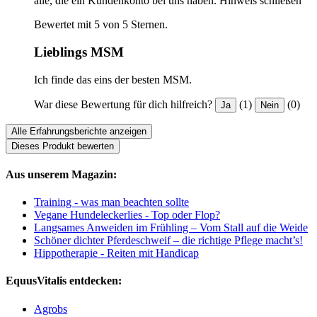
alle, die ein Kundenkonto bei uns haben.
Hinweis schließen
Bewertet mit 5 von 5 Sternen.
Lieblings MSM
Ich finde das eins der besten MSM.
War diese Bewertung für dich hilfreich?
(1)
(0)
Ja
Nein
Alle Erfahrungsberichte anzeigen
Dieses Produkt bewerten
Aus unserem Magazin:
Training - was man beachten sollte
Vegane Hundeleckerlies - Top oder Flop?
Langsames Anweiden im Frühling – Vom Stall auf die Weide
Schöner dichter Pferdeschweif – die richtige Pflege macht’s!
Hippotherapie - Reiten mit Handicap
EquusVitalis entdecken:
Agrobs