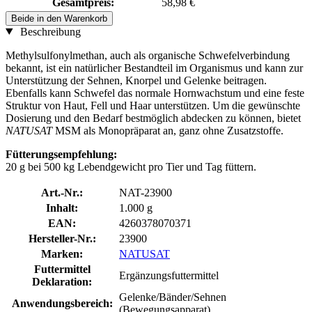
Gesamtpreis:
58,98 €
Beide in den Warenkorb
Beschreibung
Methylsulfonylmethan, auch als organische Schwefelverbindung
bekannt, ist ein natürlicher Bestandteil im Organismus und kann zur
Unterstützung der Sehnen, Knorpel und Gelenke beitragen.
Ebenfalls kann Schwefel das normale Hornwachstum und eine feste
Struktur von Haut, Fell und Haar unterstützen. Um die gewünschte
Dosierung und den Bedarf bestmöglich abdecken zu können, bietet
NATUSAT
MSM als Monopräparat an, ganz ohne Zusatzstoffe.
Fütterungsempfehlung:
20 g bei 500 kg Lebendgewicht pro Tier und Tag füttern.
Art.-Nr.:
NAT-23900
Inhalt:
1.000 g
EAN:
4260378070371
Hersteller-Nr.:
23900
Marken:
NATUSAT
Futtermittel
Ergänzungsfuttermittel
Deklaration:
Gelenke/Bänder/Sehnen
Anwendungsbereich:
(Bewegungsapparat)