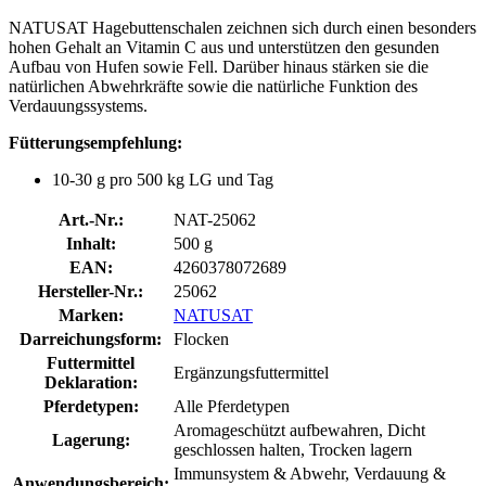
NATUSAT Hagebuttenschalen zeichnen sich durch einen besonders
hohen Gehalt an Vitamin C aus und unterstützen den gesunden
Aufbau von Hufen sowie Fell. Darüber hinaus stärken sie die
natürlichen Abwehrkräfte sowie die natürliche Funktion des
Verdauungssystems.
Fütterungsempfehlung:
10-30 g pro 500 kg LG und Tag
Art.-Nr.:
NAT-25062
Inhalt:
500 g
EAN:
4260378072689
Hersteller-Nr.:
25062
Marken:
NATUSAT
Darreichungsform:
Flocken
Futtermittel
Ergänzungsfuttermittel
Deklaration:
Pferdetypen:
Alle Pferdetypen
Aromageschützt aufbewahren, Dicht
Lagerung:
geschlossen halten, Trocken lagern
Immunsystem & Abwehr, Verdauung &
Anwendungsbereich: