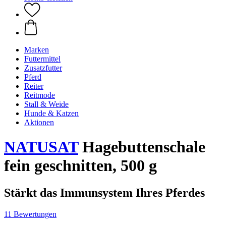
Marken
Futtermittel
Zusatzfutter
Pferd
Reiter
Reitmode
Stall & Weide
Hunde & Katzen
Aktionen
NATUSAT
Hagebuttenschale
fein geschnitten, 500 g
Stärkt das Immunsystem Ihres Pferdes
11 Bewertungen