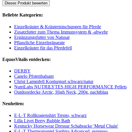
Dieses Produkt bewerten
Beliebte Kategorien:
Einzelkräuter & Kräutermischungen für Pferde
Zusatzfutter zum Thema Immunsystem & -abwehr
Ergänzungsfutter von Natusat
Pflanzliche Einzelpräparate
Einzelkräuter für das Pferdefell
EquusVitalis entdecken:
DERBY
Canelo Pfotenbalsam
Christ Lammfell Konturgurt schwarz/natur
NutriLabs NUTRILYTES HIGH PERFORMANCE Pellets
Outdoordecke Arctic, High Neck, 200g, nachtblau
Neuheiten:
E·L·T Rollkragenshirt Trento, schwarz
Lilla Livet Berry Bubble Bath
Kentucky Horsewear Dressur Schabracke 'Metal Chain'
E·L·T Thermomantel Saphira Advanced, espresso