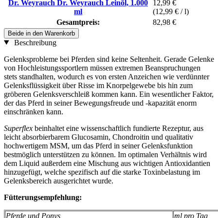
Dr. Weyrauch Dr. Weyrauch Leinöl, 1.000
12,99 €
ml
(12,99 € / l)
Gesamtpreis:
82,98 €
Beide in den Warenkorb
Beschreibung
Gelenksprobleme bei Pferden sind keine Seltenheit. Gerade Gelenke
von Hochleistungssportlern müssen extremen Beanspruchungen
stets standhalten, wodurch es von ersten Anzeichen wie verdünnter
Gelenksflüssigkeit über Risse im Knorpelgewebe bis hin zum
gröberen Gelenksverschleiß kommen kann. Ein wesentlicher Faktor,
der das Pferd in seiner Bewegungsfreude und -kapazität enorm
einschränken kann.
Superflex
beinhaltet eine wissenschaftlich fundierte Rezeptur, aus
leicht absorbierbarem Glucosamin, Chondroitin und qualitativ
hochwertigem MSM, um das Pferd in seiner Gelenksfunktion
bestmöglich unterstützen zu können. Im optimalen Verhältnis wird
dem Liquid außerdem eine Mischung aus wichtigen Antioxidantien
hinzugefügt, welche spezifisch auf die starke Toxinbelastung im
Gelenksbereich ausgerichtet wurde.
Fütterungsempfehlung:
Pferde und Ponys
ml pro Tag