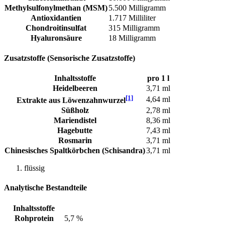
Methylsulfonylmethan (MSM)
5.500 Milligramm
Antioxidantien
1.717 Milliliter
Chondroitinsulfat
315 Milligramm
Hyaluronsäure
18 Milligramm
Zusatzstoffe (Sensorische Zusatzstoffe)
Inhaltsstoffe
pro 1 l
Heidelbeeren
3,71 ml
[1]
4,64 ml
Extrakte aus Löwenzahnwurzel
Süßholz
2,78 ml
Mariendistel
8,36 ml
Hagebutte
7,43 ml
Rosmarin
3,71 ml
Chinesisches Spaltkörbchen (Schisandra)
3,71 ml
flüssig
Analytische Bestandteile
Inhaltsstoffe
Rohprotein
5,7 %