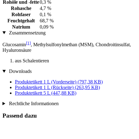
Rohöle und -fette
0,3 %
Rohasche
4,7 %
Rohfaser
0,1 %
Feuchtgehalt
68,7 %
Natrium
0,09 %
Zusammensetzung
[1]
Glucosamin
, Methylsulfonylmethan (MSM), Chondroitinsulfat,
Hyaluronsäure
aus Schalentieren
Downloads
Produktetikett 1 L (Vorderseite)
(797,38 KB)
Produktetikett 1 L (Rückseite)
(263,95 KB)
Produktetikett 5 L
(447,88 KB)
Rechtliche Informationen
Passend dazu