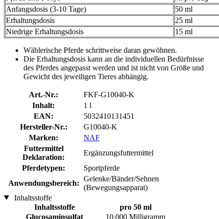
Anfangsdosis (3-10 Tage)
50 ml
Erhaltungsdosis
25 ml
Niedrige Erhaltungsdosis
15 ml
Wählerische Pferde schrittweise daran gewöhnen.
Die Erhaltungsdosis kann an die individuellen Bedürfnisse
des Pferdes angepasst werden und ist nicht von Größe und
Gewicht des jeweiligen Tieres abhängig.
Art.-Nr.:
FKF-G10040-K
Inhalt:
1 l
EAN:
5032410131451
Hersteller-Nr.:
G10040-K
Marken:
NAF
Futtermittel
Ergänzungsfuttermittel
Deklaration:
Pferdetypen:
Sportpferde
Gelenke/Bänder/Sehnen
Anwendungsbereich:
(Bewegungsapparat)
Inhaltsstoffe
Inhaltsstoffe
pro 50 ml
Glucosaminsulfat
10.000 Milligramm