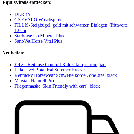
EquusVitalis entdecken:
DERBY
CXEVALO Waschspray
FILLIS-Steigbügel, gold mit schwarzen Einlagen, Trittweite
12 cm
Starhorse Iso Mineral Plus
SanoVet Horse Vital Plus
Neuheiten:
E·L·T Reithose Comfort Ride Glam, chromgrau
Lilla Livet Botanical Summer Breeze
Kentucky Horsewear Schweifelkordel, one size, black
Marstall Naturell Pro
Fliegenmaske 'Skin Friendly with ears', black