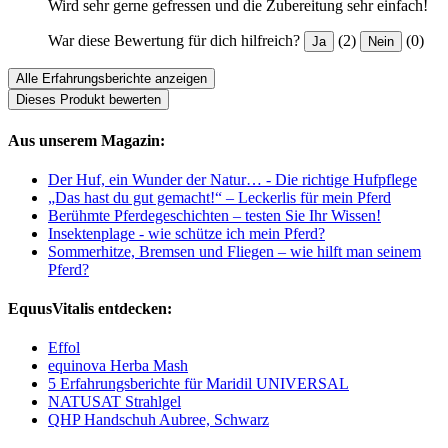
Wird sehr gerne gefressen und die Zubereitung sehr einfach!
War diese Bewertung für dich hilfreich?
(2)
(0)
Ja
Nein
Alle Erfahrungsberichte anzeigen
Dieses Produkt bewerten
Aus unserem Magazin:
Der Huf, ein Wunder der Natur… - Die richtige Hufpflege
„Das hast du gut gemacht!“ – Leckerlis für mein Pferd
Berühmte Pferdegeschichten – testen Sie Ihr Wissen!
Insektenplage - wie schütze ich mein Pferd?
Sommerhitze, Bremsen und Fliegen – wie hilft man seinem
Pferd?
EquusVitalis entdecken:
Effol
equinova Herba Mash
5 Erfahrungsberichte für Maridil UNIVERSAL
NATUSAT Strahlgel
QHP Handschuh Aubree, Schwarz