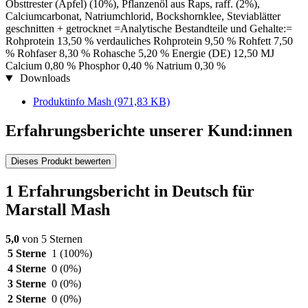
Obsttrester (Apfel) (10%), Pflanzenöl aus Raps, raff. (2%),
Calciumcarbonat, Natriumchlorid, Bockshornklee, Steviablätter
geschnitten + getrocknet =Analytische Bestandteile und Gehalte:=
Rohprotein 13,50 % verdauliches Rohprotein 9,50 % Rohfett 7,50
% Rohfaser 8,30 % Rohasche 5,20 % Energie (DE) 12,50 MJ
Calcium 0,80 % Phosphor 0,40 % Natrium 0,30 %
Downloads
Produktinfo Mash
(971,83 KB)
Erfahrungsberichte unserer Kund:innen
Dieses Produkt bewerten
1 Erfahrungsbericht in Deutsch für
Marstall Mash
5,0
von 5 Sternen
5 Sterne
1
(100%)
4 Sterne
0
(0%)
3 Sterne
0
(0%)
2 Sterne
0
(0%)