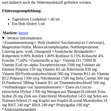
und dadurch auch die Widerstandskraft gefördert werden.
Fütterungsempfehlung:
Tagesdosis Großpferd = 40 ml
Ein Hub fördert 5 ml
Marken:
leovet
Weitere Informationen
=Zusammensetzung:= Hefe (inaktive Saccharomyces Cerevisiae),
Magnesium-Sulfat, Monocalciumphosphat, Natriumpropionat,
Ginseng gem. weiß, Orangenöl =Analytische Bestandteile:=
Rohprotein 9,99% Rohfett 1,80% Rohfaser 0,15% Rohasche 4%
Feuchte 77,60% =Zusatzstoffe je kg:= Vitamin D3 75000 IE
Vitamin E/all rac-alpha-Tocopherylacetat 2500 mg Folsäure als
folsäure-Präparat 150 mg Vitamin B2 als Ribovlavin 830 mg
Vitamin B6/Pyridoxinhydrochlorid 380 mg Vitamin B12 als Vitamin
B12-Präparat 1500 mcg Nikotinamid 1500 mg Beta-Carotin 360 mg
D-Panthenol 580mg Vitamin B1 als Thiaminhydrochlorid 500 mg
=Verbindungen von Spurenelementen:= Eisen als Glycin-
eisenchelat-Hydrat 1700 mg Mangan aus Mangan-II-chlorid-Treta-
hydrat 26 mg Zink aus Zinkchlorid Monohydrat 1455 mg Selen aus
Natrium-Selenit 21 mg Kupfer aus Kupfer-II-acetat Monohydrat 18
mg BHT 240 mg* BHA 240 mg* Propylgallat 100 mg*
*Antioxidationsmittel