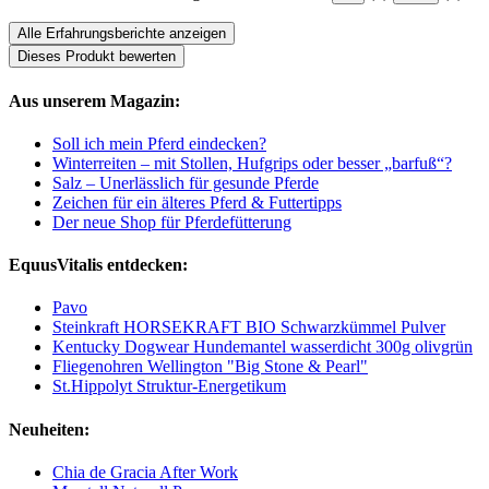
Alle Erfahrungsberichte anzeigen
Dieses Produkt bewerten
Aus unserem Magazin:
Soll ich mein Pferd eindecken?
Winterreiten – mit Stollen, Hufgrips oder besser „barfuß“?
Salz – Unerlässlich für gesunde Pferde
Zeichen für ein älteres Pferd & Futtertipps
Der neue Shop für Pferdefütterung
EquusVitalis entdecken:
Pavo
Steinkraft HORSEKRAFT BIO Schwarzkümmel Pulver
Kentucky Dogwear Hundemantel wasserdicht 300g olivgrün
Fliegenohren Wellington "Big Stone & Pearl"
St.Hippolyt Struktur-Energetikum
Neuheiten:
Chia de Gracia After Work