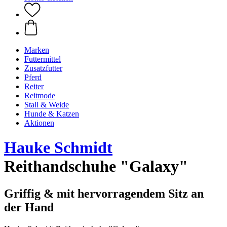
Marken
Futtermittel
Zusatzfutter
Pferd
Reiter
Reitmode
Stall & Weide
Hunde & Katzen
Aktionen
Hauke Schmidt
Reithandschuhe "Galaxy"
Griffig & mit hervorragendem Sitz an
der Hand