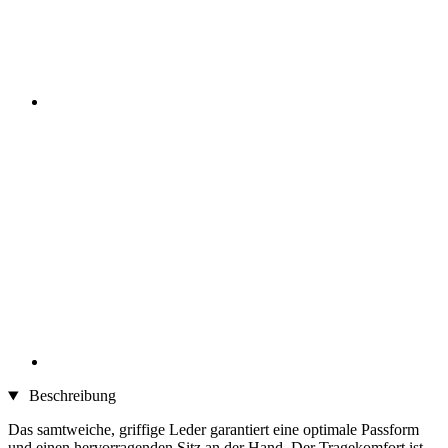
Beschreibung
Das samtweiche, griffige Leder garantiert eine optimale Passform
und einen hervorragenden Sitz an der Hand. Der Tragekomfort ist