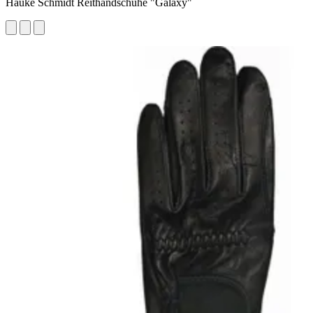
Hauke Schmidt Reithandschuhe "Galaxy"