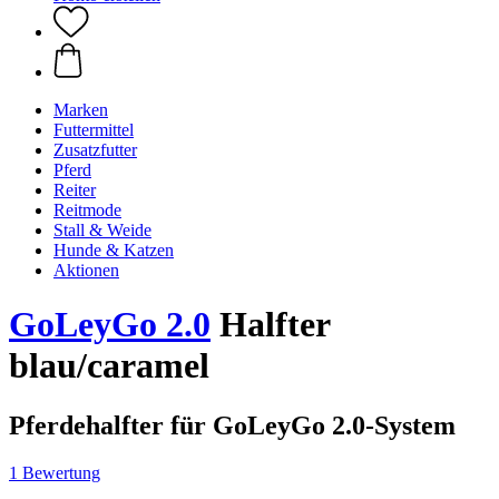
Marken
Futtermittel
Zusatzfutter
Pferd
Reiter
Reitmode
Stall & Weide
Hunde & Katzen
Aktionen
GoLeyGo 2.0
Halfter
blau/caramel
Pferdehalfter für GoLeyGo 2.0-System
1 Bewertung