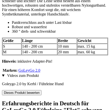
schneller und leichter! Die Leine selbst besteht aus einem
hochwertigen, robusten und stufenlos verstellbaren Nylongurtband.
Für einen höheren Komfort sorgt die, mit weichem
Synthetikmaterial, unterlegte Handschlaufe.
Panikverschluss auch unter Last lösbar
Robust und wasserfest
360 ° dreh- und schwenkbar
Größe
Länge
Breite
Gewicht
S
140 - 200 cm
10 mm
max. 15 kg
M
140 - 200 cm
20 mm
max. 60 kg
Hinweis:
inklusive Adapter-Pin!
Marken:
GoLeyGo 2.0
Videos zum Produkt
Goleygo 2.0 by Kerbl / Führleine Hund
Dieses Produkt bewerten
Erfahrungsberichte in Deutsch für