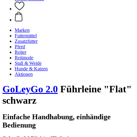
Marken
Futtermittel
Zusatzfutter
Pferd
Reiter
Reitmode
Stall & Weide
Hunde & Katzen
Aktionen
GoLeyGo 2.0
Führleine "Flat"
schwarz
Einfache Handhabung, einhändige
Bedienung