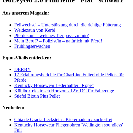
GoLeyGo 2.0 Führleine "Flat" schwarz
Aus unserem Magazin:
Fellwechsel – Unterstützung durch die richtige Fütterung
Weidezaun von Kerbl
Pferdekauf – welches Tier passt zu mir?
Mein Beruf? – Polizist/in – natürlich mit Pferd!
Frühlingserwachen
EquusVitalis entdecken:
DERBY
17 Erfahrungsberichte für CharLine Futterkohle Pellets für
Pferde
Kentucky Horsewear Lederhalfter "Rope"
Kühlbox elektrisch Horizon - 12V DC für Fahrzeuge
Stiefel Biotin Plus Pellet
Neuheiten:
Chia de Gracia Leckstein - Kiefernadeln / zuckerfrei
Kentucky Horsewear Fliegenohren 'Wellington soundless'
Full