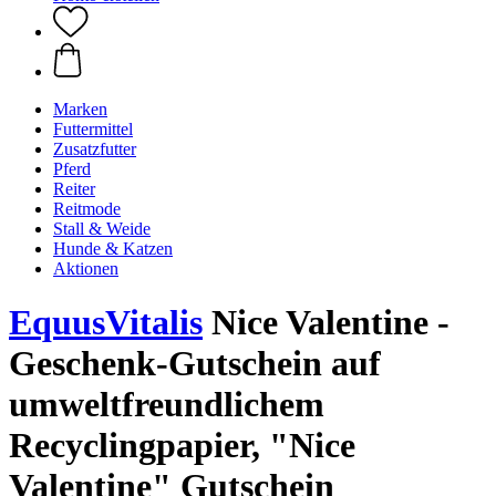
Marken
Futtermittel
Zusatzfutter
Pferd
Reiter
Reitmode
Stall & Weide
Hunde & Katzen
Aktionen
EquusVitalis
Nice Valentine -
Geschenk-Gutschein auf
umweltfreundlichem
Recyclingpapier, "Nice
Valentine" Gutschein