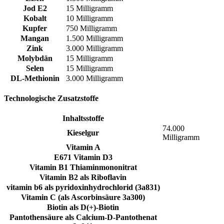
Jod E2
15 Milligramm
Kobalt
10 Milligramm
Kupfer
750 Milligramm
Mangan
1.500 Milligramm
Zink
3.000 Milligramm
Molybdän
15 Milligramm
Selen
15 Milligramm
DL-Methionin
3.000 Milligramm
Technologische Zusatzstoffe
Inhaltsstoffe
74.000
Kieselgur
Milligramm
Vitamin A
E671 Vitamin D3
Vitamin B1 Thiaminmononitrat
Vitamin B2 als Riboflavin
vitamin b6 als pyridoxinhydrochlorid (3a831)
Vitamin C (als Ascorbinsäure 3a300)
Biotin als D(+)-Biotin
Pantothensäure als Calcium-D-Pantothenat