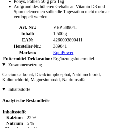
Ponys, Fohlen 50 g pro Tag
Aufgrund des höheren Gehalts an Vitamin D3 und
Spurenelementen sollte die Tagesration nicht mehr als
verdoppelt werden.
Art.-Nr.:
VEP-389041
Inhalt:
1.500 g
EAN:
4260003890411
Hersteller-Nr.:
389041
Marken:
EquiPower
Futtermittel Deklaration:
Ergänzungsfuttermittel
Zusammensetzung
Calciumcarbonat, Dicalciumphosphat, Natriumchlorid,
Kaliumchlorid, Magnesiumoxid, Natriumsulfat
Inhaltsstoffe
Analytische Bestandteile
Inhaltsstoffe
Kalzium
22 %
Natrium
5 %