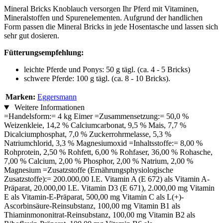
Mineral Bricks Knoblauch versorgen Ihr Pferd mit Vitaminen,
Mineralstoffen und Spurenelementen. Aufgrund der handlichen
Form passen die Mineral Bricks in jede Hosentasche und lassen sich
sehr gut dosieren.
Fütterungsempfehlung:
leichte Pferde und Ponys: 50 g tägl. (ca. 4 - 5 Bricks)
schwere Pferde: 100 g tägl. (ca. 8 - 10 Bricks).
Marken:
Eggersmann
Weitere Informationen
=Handelsform:= 4 kg Eimer =Zusammensetzung:= 50,0 %
Weizenkleie, 14,2 % Calciumcarbonat, 9,5 % Mais, 7,7 %
Dicalciumphosphat, 7,0 % Zuckerrohrmelasse, 5,3 %
Natriumchlorid, 3,3 % Magnesiumoxid =Inhaltsstoffe:= 8,00 %
Rohprotein, 2,50 % Rohfett, 6,00 % Rohfaser, 36,00 % Rohasche,
7,00 % Calcium, 2,00 % Phosphor, 2,00 % Natrium, 2,00 %
Magnesium =Zusatzstoffe (Ernährungsphysiologische
Zusatzstoffe):= 200.000,00 I.E. Vitamin A (E 672) als Vitamin A-
Präparat, 20.000,00 I.E. Vitamin D3 (E 671), 2.000,00 mg Vitamin
E als Vitamin-E-Präparat, 500,00 mg Vitamin C als L(+)-
Ascorbinsäure-Reinsubstanz, 100,00 mg Vitamin B1 als
Thiaminmononitrat-Reinsubstanz, 100,00 mg Vitamin B2 als