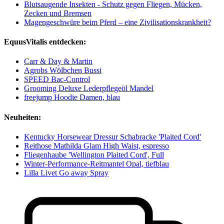
Blutsaugende Insekten - Schutz gegen Fliegen, Mücken,
Zecken und Bremsen
Magengeschwüre beim Pferd – eine Zivilisationskrankheit?
EquusVitalis entdecken:
Carr & Day & Martin
Agrobs Wölbchen Bussi
SPEED Bac-Control
Grooming Deluxe Lederpflegeöl Mandel
freejump Hoodie Damen, blau
Neuheiten:
Kentucky Horsewear Dressur Schabracke 'Plaited Cord'
Reithose Mathilda Glam High Waist, espresso
Fliegenhaube 'Wellington Plaited Cord', Full
Winter-Performance-Reitmantel Opal, tiefblau
Lilla Livet Go away Spray