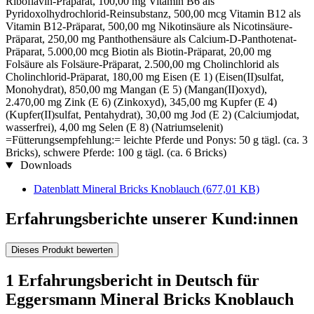
Riboflavin-Präparat, 100,00 mg Vitamin B6 als
Pyridoxolhydrochlorid-Reinsubstanz, 500,00 mcg Vitamin B12 als
Vitamin B12-Präparat, 500,00 mg Nikotinsäure als Nicotinsäure-
Präparat, 250,00 mg Panthothensäure als Calcium-D-Panthotenat-
Präparat, 5.000,00 mcg Biotin als Biotin-Präparat, 20,00 mg
Folsäure als Folsäure-Präparat, 2.500,00 mg Cholinchlorid als
Cholinchlorid-Präparat, 180,00 mg Eisen (E 1) (Eisen(II)sulfat,
Monohydrat), 850,00 mg Mangan (E 5) (Mangan(II)oxyd),
2.470,00 mg Zink (E 6) (Zinkoxyd), 345,00 mg Kupfer (E 4)
(Kupfer(II)sulfat, Pentahydrat), 30,00 mg Jod (E 2) (Calciumjodat,
wasserfrei), 4,00 mg Selen (E 8) (Natriumselenit)
=Fütterungsempfehlung:= leichte Pferde und Ponys: 50 g tägl. (ca. 3
Bricks), schwere Pferde: 100 g tägl. (ca. 6 Bricks)
Downloads
Datenblatt Mineral Bricks Knoblauch
(677,01 KB)
Erfahrungsberichte unserer Kund:innen
Dieses Produkt bewerten
1 Erfahrungsbericht in Deutsch für
Eggersmann Mineral Bricks Knoblauch