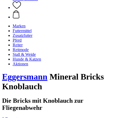
Marken
Futtermittel
Zusatzfutter
Pferd
Reiter
Reitmode
Stall & Weide
Hunde & Katzen
Aktionen
Eggersmann
Mineral Bricks
Knoblauch
Die Bricks mit Knoblauch zur
Fliegenabwehr