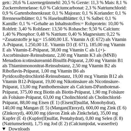
getr.: 20,6 % Luzernegrünmehl: 20,5 % Gerste: 11,3 % Mais: 8,1 %
Zuckerrohrmelasse: 6,0 % Calciumcarbonat: 2,3 % Natriumchlorid:
0,9 % Gartenbohnenkraut: 0,1 % Majoran: 0,1 % Koriander: 0,1 %
Brennesselblätter: 0,1 % Haselnußblätter: 0,1 % Salbei: 0,1 %
Kamille: 0,1 % =Gehalte an Inhaltsstoffen:= Rohprotein: 10,00 %
Rohfett: 3,40 % Rohfaser: 13,50 % Rohasche: 9,50 % Calcium:
1,40 % Phosphor: 0,48 % Natrium: 0,40 % Magnesium: 0,22 %
=Zusatzstoffe je kg:= 15.600,00 I.E. Vitamin A (E 672) als Vitamin
A-Präparat, 1.250,00 I.E. Vitamin D3 (E 671), 185,00 mg Vitamin
E als Vitamin-E-Präparat, 38,00 mg Vitamin C als L(+)-
Ascorbinsäure-Reinsubstanz, 2,00 mg Vitamin K3 als (MNB)
Menadion-icotinsäureamid-Bisulfit-Präparat, 2,00 mg Vitamin B1
als Thiaminmononitrat-Reinsubstanz, 2,50 mg Vitamin B2 als
Riboflavin-Präparat, 1,00 mg Vitamin B6 als
Pyridoxolhydrochlorid-Reinsubstanz, 19,00 mcg Vitamin B12 als
Vitamin B12-Präparat, 19,00 mg Nikotinsäure als Nicotinsäure-
Präparat, 13,00 mg Panthothensäure als Calcium-DPanthotenat-
Präparat, 375,00 mcg Biotin als Biotin-Präparat, 1,90 mg Folsäure
als Folsäure-Präparat, 63,00 mg Cholinchlorid als Cholinchlorid-
Präparat, 88,00 mg Eisen (E 1) (Eisen(II)sulfat, Monohydrat),
140,00 mg Mangan (E 5) (Mangan(II)oxyd), 600,00 mg Zink (E 6)
(Zinkoxyd), 400,00 mg (davon Zink als Zinkchelat), 35,00 mg
Kupfer (E 4) (Kupfer(II)sulfat, Pentahydrat), 0,80 mg Selen (E 8)
(Natriumselenit), 1,75 mg Jod (E 2) (Calciumjodat, wasserfrei)
Downloads