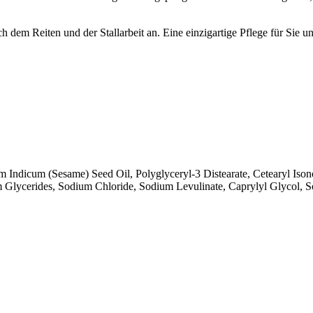
 dem Reiten und der Stallarbeit an. Eine einzigartige Pflege für Sie u
m Indicum (Sesame) Seed Oil, Polyglyceryl-3 Distearate, Cetearyl Ison
m Glycerides, Sodium Chloride, Sodium Levulinate, Caprylyl Glycol, S