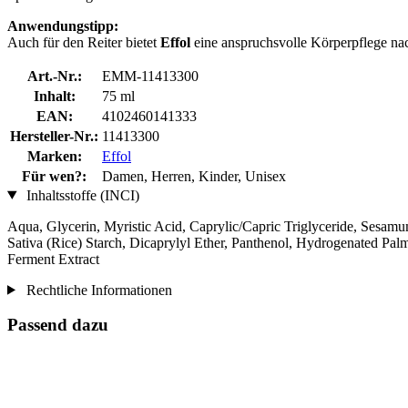
Anwendungstipp:
Auch für den Reiter bietet
Effol
eine anspruchsvolle Körperpflege nach
Art.-Nr.:
EMM-11413300
Inhalt:
75 ml
EAN:
4102460141333
Hersteller-Nr.:
11413300
Marken:
Effol
Für wen?:
Damen, Herren, Kinder, Unisex
Inhaltsstoffe (INCI)
Aqua, Glycerin, Myristic Acid, Caprylic/Capric Triglyceride, Sesamu
Sativa (Rice) Starch, Dicaprylyl Ether, Panthenol, Hydrogenated Pal
Ferment Extract
Rechtliche Informationen
Passend dazu