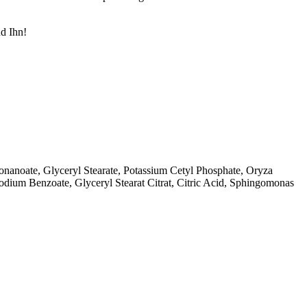
nd Ihn!
onanoate, Glyceryl Stearate, Potassium Cetyl Phosphate, Oryza
odium Benzoate, Glyceryl Stearat Citrat, Citric Acid, Sphingomonas