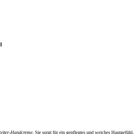
l
eiter-Handcreme
. Sie sorgt für ein gepflegtes und weiches Hautgefühl