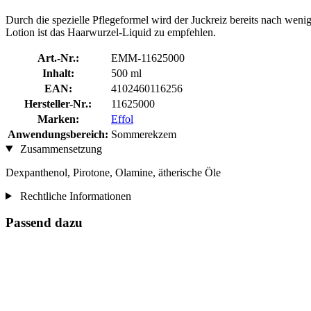
Durch die spezielle Pflegeformel wird der Juckreiz bereits nach we
Lotion ist das Haarwurzel-Liquid zu empfehlen.
Art.-Nr.:
EMM-11625000
Inhalt:
500 ml
EAN:
4102460116256
Hersteller-Nr.:
11625000
Marken:
Effol
Anwendungsbereich:
Sommerekzem
Zusammensetzung
Dexpanthenol, Pirotone, Olamine, ätherische Öle
Rechtliche Informationen
Passend dazu