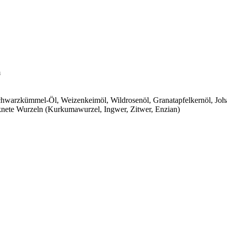
m
hwarzkümmel-Öl, Weizenkeimöl, Wildrosenöl, Granatapfelkernöl, Johan
knete Wurzeln (Kurkumawurzel, Ingwer, Zitwer, Enzian)