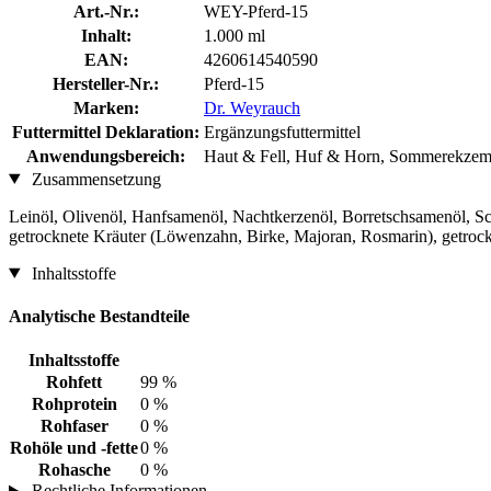
Art.-Nr.:
WEY-Pferd-15
Inhalt:
1.000 ml
EAN:
4260614540590
Hersteller-Nr.:
Pferd-15
Marken:
Dr. Weyrauch
Futtermittel Deklaration:
Ergänzungsfuttermittel
Anwendungsbereich:
Haut & Fell, Huf & Horn, Sommerekze
Zusammensetzung
Leinöl, Olivenöl, Hanfsamenöl, Nachtkerzenöl, Borretschsamenöl, Sc
getrocknete Kräuter (Löwenzahn, Birke, Majoran, Rosmarin), getroc
Inhaltsstoffe
Analytische Bestandteile
Inhaltsstoffe
Rohfett
99 %
Rohprotein
0 %
Rohfaser
0 %
Rohöle und -fette
0 %
Rohasche
0 %
Rechtliche Informationen