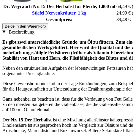
Dr. Weyrauch Nr. 15 Der Herbalist für Pferde, 1.000 ml
64,49 €
Stiefel Nervenkräuter, 1 kg
24,99 €
Gesamtpreis:
89,48 €
Beide in den Warenkorb
Beschreibung
Es gibt zwei unterschiedliche Gründe, um Öl zu füttern. Zum ein
gesundheitlichen Werts gefüttert. Hier wird die Qualität und d
mehrfach ungesättigte Fettsäuren (früher als Vitamin F bezeich
Stabiliät von Haut und Horn, die Fließfähigkeit des Blutes und 
Neben den strukturellen Aufgaben der lebenswichtigen Fettsäuren h
sogenannter Prostaglandine.
Diese Gewebshormone sind in der Lage Entzündungen, zum Beispiel 
für die Hautgesundheit zur Unterstützung der Ernährungstherapie der
Ganz nebenbei zu beachten ist, dass für die Verdauung von Fett Gall
zu den meisten Säugetieren die Gallenblase, die die Gallensäfte samme
auf 100 ml Öl auf einmal.
Der
Nr. 15 Der Herbalist
ist eine Mischung allerfeinster kaltgepres
Linolensäure ist ausgesprochen hoch im Vergleich zur Ölsäure und den 
Artischocke, Mariendistel und Enzianwurzel. Bittere Sekundäre Pflan