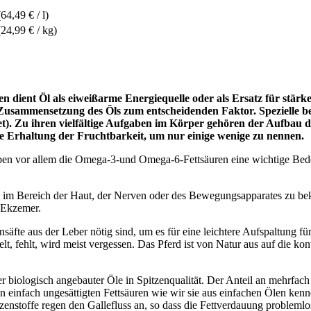
(64,49 € / l)
(24,99 € / kg)
en dient Öl als eiweißarme Energiequelle oder als Ersatz für stä
ie Zusammensetzung des Öls zum entscheidenden Faktor.
Spezielle b
net). Zu ihren vielfältige Aufgaben im Körper gehören der Aufba
die Erhaltung der Fruchtbarkeit, um nur einige wenige zu nennen.
aben vor allem die Omega-3-und Omega-6-Fettsäuren eine wichtige Be
im Bereich der Haut, der Nerven oder des Bewegungsapparates zu bek
 Ekzemer.
ensäfte aus der Leber nötig sind, um es für eine leichtere Aufspaltun
lt, fehlt, wird meist vergessen. Das Pferd ist von Natur aus auf die k
ster biologisch angebauter Öle in Spitzenqualität. Der Anteil an mehrfa
einfach ungesättigten Fettsäuren wie wir sie aus einfachen Ölen kennen
zenstoffe regen den Gallefluss an, so dass die Fettverdauung probleml