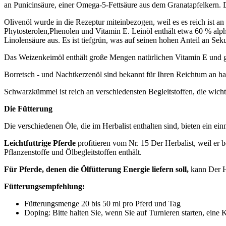
an Punicinsäure, einer Omega-5-Fettsäure aus dem Granatapfelkern. 
Olivenöl wurde in die Rezeptur miteinbezogen, weil es es reich ist an
Phytosterolen,Phenolen und Vitamin E. Leinöl enthält etwa 60 % al
Linolensäure aus. Es ist tiefgrün, was auf seinen hohen Anteil an Sek
Das Weizenkeimöl enthält große Mengen natürlichen Vitamin E und gilt
Borretsch - und Nachtkerzenöl sind bekannt für Ihren Reichtum an ha
Schwarzkümmel ist reich an verschiedensten Begleitstoffen, die wicht
Die Fütterung
Die verschiedenen Öle, die im Herbalist enthalten sind, bieten ein ei
Leichtfuttrige Pferde
profitieren vom Nr. 15 Der Herbalist, weil er
Pflanzenstoffe und Ölbegleitstoffen enthält.
Für Pferde, denen die Ölfütterung Energie liefern soll,
kann Der He
Fütterungsempfehlung:
Fütterungsmenge 20 bis 50 ml pro Pferd und Tag
Doping: Bitte halten Sie, wenn Sie auf Turnieren starten, eine