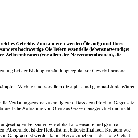
rkereiches Getreide. Zum anderen werden Öle aufgrund Ihres
esonders hochwertige Öle liefern essentielle (lebensnotwendige)
u der Zellmembranen (vor allem der Nervenmembranen), die
deutung bei der Bildung entzündungsregulativer Gewebshormone,
ämpfen. Wichtig sind vor allem die alpha- und gamma-Linolensäuren
g für die Verdauungsenzme zu emulgieren. Dass dem Pferd im Gegensatz
ontinuierliche Aufnahme von Ölen aus Gräsern ausgerichtet und nicht
ch ungesättigten Fettsäuren wie alpha-Linolensäure und gamma-
. Abgerundet ist der Herbalist mit bitterstoffhaltigen Kräutern wie
os in Gang gesetzt werden kann. Hervorzuheben ist der hohe Gehalt