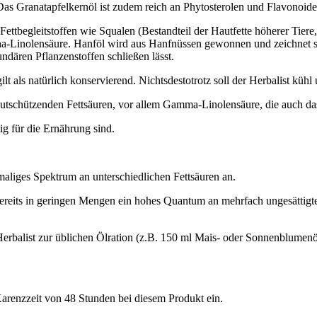
Das Granatapfelkernöl ist zudem reich an Phytosterolen und Flavonoide
 Fettbegleitstoffen wie Squalen (Bestandteil der Hautfette höherer Tier
pha-Linolensäure. Hanföl wird aus Hanfnüssen gewonnen und zeichnet 
undären Pflanzenstoffen schließen lässt.
 als natürlich konservierend. Nichtsdestotrotz soll der Herbalist kühl
utschützenden Fettsäuren, vor allem Gamma-Linolensäure, die auch das
ig für die Ernährung sind.
nmaliges Spektrum an unterschiedlichen Fettsäuren an.
 bereits in geringen Mengen ein hohes Quantum an mehrfach ungesättigt
rbalist zur üblichen Ölration (z.B. 150 ml Mais- oder Sonnenblumenöl
 Karenzzeit von 48 Stunden bei diesem Produkt ein.