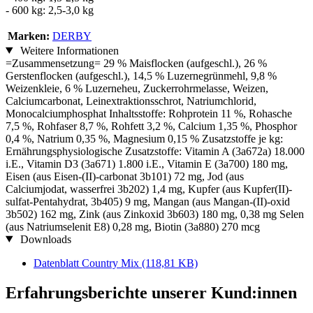
- 600 kg: 2,5-3,0 kg
Marken:
DERBY
Weitere Informationen
=Zusammensetzung= 29 % Maisflocken (aufgeschl.), 26 %
Gerstenflocken (aufgeschl.), 14,5 % Luzernegrünmehl, 9,8 %
Weizenkleie, 6 % Luzerneheu, Zuckerrohrmelasse, Weizen,
Calciumcarbonat, Leinextraktionsschrot, Natriumchlorid,
Monocalciumphosphat Inhaltsstoffe: Rohprotein 11 %, Rohasche
7,5 %, Rohfaser 8,7 %, Rohfett 3,2 %, Calcium 1,35 %, Phosphor
0,4 %, Natrium 0,35 %, Magnesium 0,15 % Zusatzstoffe je kg:
Ernährungsphysiologische Zusatzstoffe: Vitamin A (3a672a) 18.000
i.E., Vitamin D3 (3a671) 1.800 i.E., Vitamin E (3a700) 180 mg,
Eisen (aus Eisen-(II)-carbonat 3b101) 72 mg, Jod (aus
Calciumjodat, wasserfrei 3b202) 1,4 mg, Kupfer (aus Kupfer(II)-
sulfat-Pentahydrat, 3b405) 9 mg, Mangan (aus Mangan-(II)-oxid
3b502) 162 mg, Zink (aus Zinkoxid 3b603) 180 mg, 0,38 mg Selen
(aus Natriumselenit E8) 0,28 mg, Biotin (3a880) 270 mcg
Downloads
Datenblatt Country Mix
(118,81 KB)
Erfahrungsberichte unserer Kund:innen