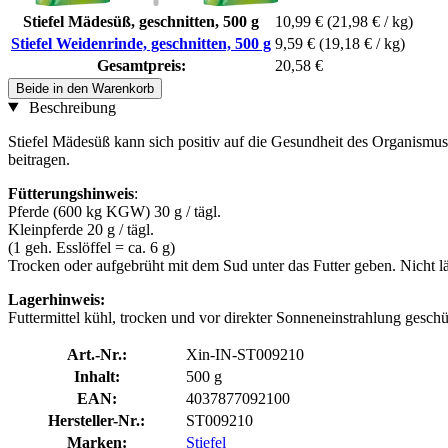
Stiefel Mädesüß, geschnitten, 500 g
10,99 €
(21,98 € / kg)
Stiefel Weidenrinde, geschnitten, 500 g
9,59 €
(19,18 € / kg)
Gesamtpreis:
20,58 €
Beide in den Warenkorb
Beschreibung
Stiefel Mädesüß kann sich positiv auf die Gesundheit des Organis
beitragen.
Fütterungshinweis
:
Pferde (600 kg KGW) 30 g / tägl.
Kleinpferde 20 g / tägl.
(1 geh. Esslöffel = ca. 6 g)
Trocken oder aufgebrüht mit dem Sud unter das Futter geben. Nicht län
Lagerhinweis:
Futtermittel kühl, trocken und vor direkter Sonneneinstrahlung gesc
Art.-Nr.:
Xin-IN-ST009210
Inhalt:
500 g
EAN:
4037877092100
Hersteller-Nr.:
ST009210
Marken:
Stiefel