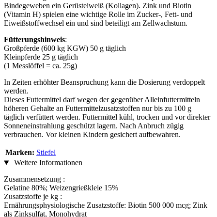
Bindegeweben ein Gerüsteiweiß (Kollagen). Zink und Biotin
(Vitamin H) spielen eine wichtige Rolle im Zucker-, Fett- und
Eiweißstoffwechsel ein und sind beteiligt am Zellwachstum.
Fütterungshinweis
:
Großpferde (600 kg KGW) 50 g täglich
Kleinpferde 25 g täglich
(1 Messlöffel = ca. 25g)
In Zeiten erhöhter Beanspruchung kann die Dosierung verdoppelt
werden.
Dieses Futtermittel darf wegen der gegenüber Alleinfuttermitteln
höheren Gehalte an Futtermittelzusatzstoffen nur bis zu 100 g
täglich verfüttert werden. Futtermittel kühl, trocken und vor direkter
Sonneneinstrahlung geschützt lagern. Nach Anbruch zügig
verbrauchen. Vor kleinen Kindern gesichert aufbewahren.
Marken:
Stiefel
Weitere Informationen
Zusammensetzung :
Gelatine 80%; Weizengrießkleie 15%
Zusatzstoffe je kg :
Ernährungsphysiologische Zusatzstoffe: Biotin 500 000 mcg; Zink
als Zinksulfat, Monohydrat