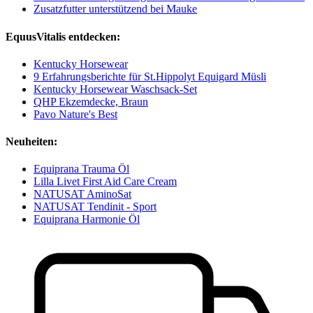
Zusatzfutter unterstützend bei Mauke
EquusVitalis entdecken:
Kentucky Horsewear
9 Erfahrungsberichte für St.Hippolyt Equigard Müsli
Kentucky Horsewear Waschsack-Set
QHP Ekzemdecke, Braun
Pavo Nature's Best
Neuheiten:
Equiprana Trauma Öl
Lilla Livet First Aid Care Cream
NATUSAT AminoSat
NATUSAT Tendinit - Sport
Equiprana Harmonie Öl