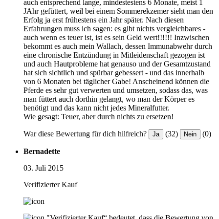
auch entsprechend lange, mindestestens 6 Monate, meist 1
JAhr gefüttert, weil bei einem Sommerekzemer sieht man den
Erfolg ja erst frühestens ein Jahr später. Nach diesen
Erfahrungen muss ich sagen: es gibt nichts vergleichbares -
auch wenn es teuer ist, ist es sein Geld wert!!!!!! Inzwischen
bekommt es auch mein Wallach, dessen Immunabwehr durch
eine chronische Entzündung in Mitleidenschaft gezogen ist
und auch Hautprobleme hat genauso und der Gesamtzustand
hat sich sichtlich und spürbar gebessert - und das innerhalb
von 6 Monaten bei täglicher Gabe! Anscheinend können die
Pferde es sehr gut verwerten und umsetzen, sodass das, was
man füttert auch dorthin gelangt, wo man der Körper es
benötigt und das kann nicht jedes Mineralfutter.
Wie gesagt: Teuer, aber durch nichts zu ersetzen!
War diese Bewertung für dich hilfreich?
(32)
(0)
Ja
Nein
Bernadette
03. Juli 2015
Verifizierter Kauf
"Verifizierter Kauf“ bedeutet, dass die Bewertung von