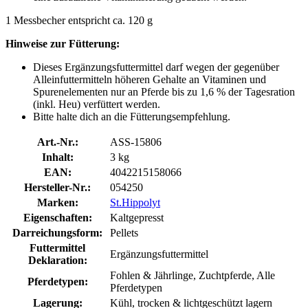
1 Messbecher entspricht ca. 120 g
Hinweise zur Fütterung:
Dieses Ergänzungsfuttermittel darf wegen der gegenüber
Alleinfuttermitteln höheren Gehalte an Vitaminen und
Spurenelementen nur an Pferde bis zu 1,6 % der Tagesration
(inkl. Heu) verfüttert werden.
Bitte halte dich an die Fütterungsempfehlung.
Art.-Nr.:
ASS-15806
Inhalt:
3 kg
EAN:
4042215158066
Hersteller-Nr.:
054250
Marken:
St.Hippolyt
Eigenschaften:
Kaltgepresst
Darreichungsform:
Pellets
Futtermittel
Ergänzungsfuttermittel
Deklaration:
Fohlen & Jährlinge, Zuchtpferde, Alle
Pferdetypen:
Pferdetypen
Lagerung:
Kühl, trocken & lichtgeschützt lagern