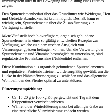
Immunsystem oder in der Bewegung und Leistung eines Pferdes
zeigen.
Den Spurenelementbedarf über das Grundfutter wie Weidegras, Heu
und Getreide abzudecken, ist kaum möglich. Deshalb kann es
wichtig sein, Spurenelemente über die Zusatzfütterung zur
Verfügung zu stellen.
MicroVital
stellt hoch bioverfügbare, organisch gebundene
Spurenelemente in einer sorgfältig entwickelten Rezeptur zur
Verfügung, welche zu einem raschen Ausgleich von
Versorungsengpässen beitragen können. Um die Verwertung der
Spurenelemente und Vitamine bestmöglich zu unterstützen, sind
regulatorische Proteinbausteine (Nukleotide) enthalten.
Diese Kombination aus organisch gebundenen Spurenelementen
und regulativen Proteinbausteinen wurde sorgfältig gewählt, um die
Lücke in der Nährstoffversorgung zu schließen und das allgemeine
Wohlbefinden des Pferdes optimal zu unterstützen.
Fütterungsempfehlung:
Ca. 15-20 g je 100 kg Körpergewicht und Tag mit dem
Krippenfutter vermischt anbieten.
Während der Winterfütterung muss bei alleiniger Gabe an
eine zusätzliche Vitaminisierung gedacht werden.