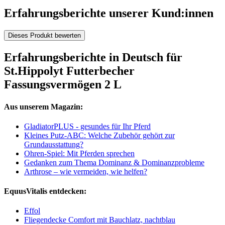
Erfahrungsberichte unserer Kund:innen
Dieses Produkt bewerten
Erfahrungsberichte in Deutsch für
St.Hippolyt Futterbecher
Fassungsvermögen 2 L
Aus unserem Magazin:
GladiatorPLUS - gesundes für Ihr Pferd
Kleines Putz-ABC: Welche Zubehör gehört zur
Grundausstattung?
Ohren-Spiel: Mit Pferden sprechen
Gedanken zum Thema Dominanz & Dominanzprobleme
Arthrose – wie vermeiden, wie helfen?
EquusVitalis entdecken:
Effol
Fliegendecke Comfort mit Bauchlatz, nachtblau