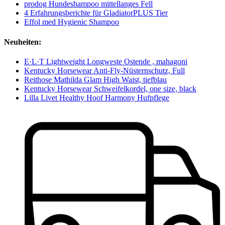
prodog Hundeshampoo mittellanges Fell
4 Erfahrungsberichte für GladiatorPLUS Tier
Effol med Hygienic Shampoo
Neuheiten:
E·L·T Lightweight Longweste Ostende , mahagoni
Kentucky Horsewear Anti-Fly-Nüsternschutz, Full
Reithose Mathilda Glam High Waist, tiefblau
Kentucky Horsewear Schweifelkordel, one size, black
Lilla Livet Healthy Hoof Harmony Hufpflege