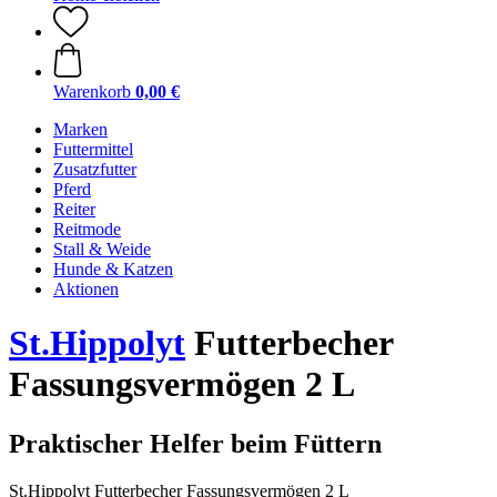
Warenkorb
0,00 €
Marken
Futtermittel
Zusatzfutter
Pferd
Reiter
Reitmode
Stall & Weide
Hunde & Katzen
Aktionen
St.Hippolyt
Futterbecher
Fassungsvermögen 2 L
Praktischer Helfer beim Füttern
St.Hippolyt Futterbecher Fassungsvermögen 2 L