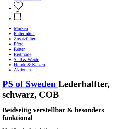
Marken
Futtermittel
Zusatzfutter
Pferd
Reiter
Reitmode
Stall & Weide
Hunde & Katzen
Aktionen
PS of Sweden
Lederhalfter,
schwarz, COB
Beidseitig verstellbar & besonders
funktional