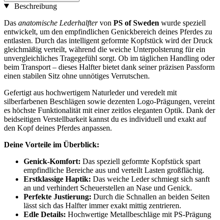
Beschreibung
Das
anatomische Lederhalfter
von
PS of Sweden
wurde speziell
entwickelt, um den empfindlichen Genickbereich deines Pferdes zu
entlasten. Durch das intelligent geformte Kopfstück wird der Druck
gleichmäßig verteilt, während die weiche Unterpolsterung für ein
unvergleichliches Tragegefühl sorgt. Ob im täglichen Handling oder
beim Transport – dieses Halfter bietet dank seiner präzisen Passform
einen stabilen Sitz ohne unnötiges Verrutschen.
Gefertigt aus hochwertigem Naturleder und veredelt mit
silberfarbenen Beschlägen sowie dezenten Logo-Prägungen, vereint
es höchste Funktionalität mit einer zeitlos eleganten Optik. Dank der
beidseitigen Verstellbarkeit kannst du es individuell und exakt auf
den Kopf deines Pferdes anpassen.
Deine Vorteile im Überblick:
Genick-Komfort:
Das speziell geformte Kopfstück spart
empfindliche Bereiche aus und verteilt Lasten großflächig.
Erstklassige Haptik:
Das weiche Leder schmiegt sich sanft
an und verhindert Scheuerstellen an Nase und Genick.
Perfekte Justierung:
Durch die Schnallen an beiden Seiten
lässt sich das Halfter immer exakt mittig zentrieren.
Edle Details:
Hochwertige Metallbeschläge mit PS-Prägung