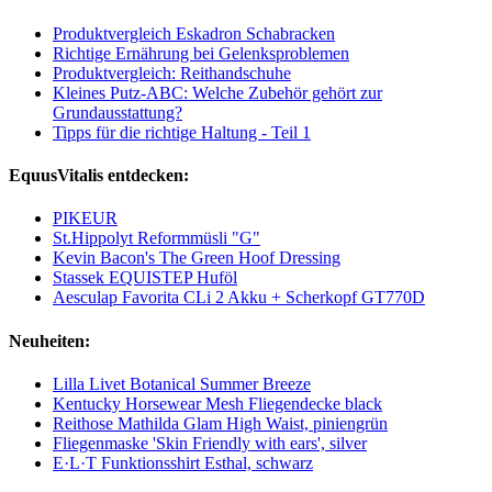
Produktvergleich Eskadron Schabracken
Richtige Ernährung bei Gelenksproblemen
Produktvergleich: Reithandschuhe
Kleines Putz-ABC: Welche Zubehör gehört zur
Grundausstattung?
Tipps für die richtige Haltung - Teil 1
EquusVitalis entdecken:
PIKEUR
St.Hippolyt Reformmüsli "G"
Kevin Bacon's The Green Hoof Dressing
Stassek EQUISTEP Huföl
Aesculap Favorita CLi 2 Akku + Scherkopf GT770D
Neuheiten:
Lilla Livet Botanical Summer Breeze
Kentucky Horsewear Mesh Fliegendecke black
Reithose Mathilda Glam High Waist, piniengrün
Fliegenmaske 'Skin Friendly with ears', silver
E·L·T Funktionsshirt Esthal, schwarz