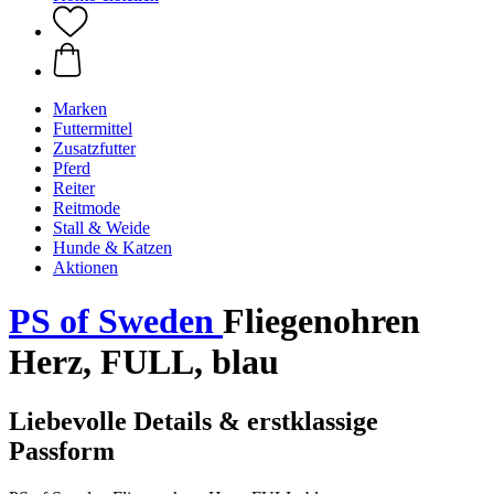
Marken
Futtermittel
Zusatzfutter
Pferd
Reiter
Reitmode
Stall & Weide
Hunde & Katzen
Aktionen
PS of Sweden
Fliegenohren
Herz, FULL, blau
Liebevolle Details & erstklassige
Passform