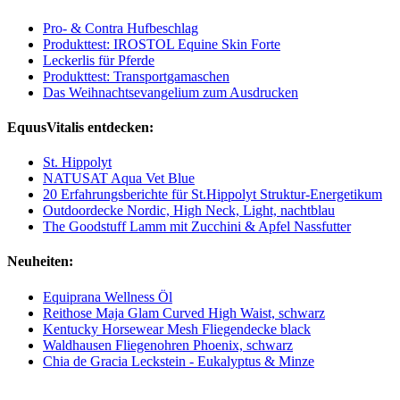
Pro- & Contra Hufbeschlag
Produkttest: IROSTOL Equine Skin Forte
Leckerlis für Pferde
Produkttest: Transportgamaschen
Das Weihnachtsevangelium zum Ausdrucken
EquusVitalis entdecken:
St. Hippolyt
NATUSAT Aqua Vet Blue
20 Erfahrungsberichte für St.Hippolyt Struktur-Energetikum
Outdoordecke Nordic, High Neck, Light, nachtblau
The Goodstuff Lamm mit Zucchini & Apfel Nassfutter
Neuheiten:
Equiprana Wellness Öl
Reithose Maja Glam Curved High Waist, schwarz
Kentucky Horsewear Mesh Fliegendecke black
Waldhausen Fliegenohren Phoenix, schwarz
Chia de Gracia Leckstein - Eukalyptus & Minze