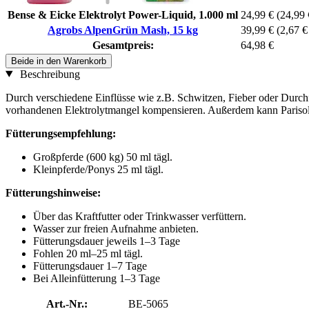
Bense & Eicke Elektrolyt Power-Liquid, 1.000 ml
24,99 €
(24,99 €
Agrobs AlpenGrün Mash, 15 kg
39,99 €
(2,67 €
Gesamtpreis:
64,98 €
Beide in den Warenkorb
Beschreibung
Durch verschiedene Einflüsse wie z.B. Schwitzen, Fieber oder Durc
vorhandenen Elektrolytmangel kompensieren. Außerdem kann Parisol El
Fütterungsempfehlung:
Großpferde (600 kg) 50 ml tägl.
Kleinpferde/Ponys 25 ml tägl.
Fütterungshinweise:
Über das Kraftfutter oder Trinkwasser verfüttern.
Wasser zur freien Aufnahme anbieten.
Fütterungsdauer jeweils 1–3 Tage
Fohlen 20 ml–25 ml tägl.
Fütterungsdauer 1–7 Tage
Bei Alleinfütterung 1–3 Tage
Art.-Nr.:
BE-5065