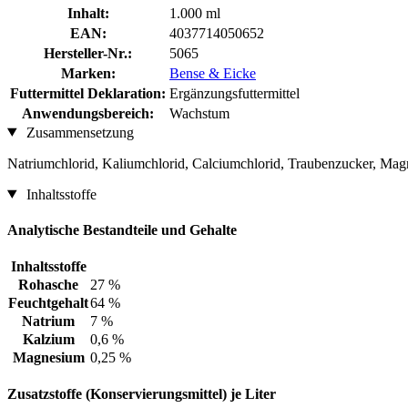
Inhalt:
1.000 ml
EAN:
4037714050652
Hersteller-Nr.:
5065
Marken:
Bense & Eicke
Futtermittel Deklaration:
Ergänzungsfuttermittel
Anwendungsbereich:
Wachstum
Zusammensetzung
Natriumchlorid, Kaliumchlorid, Calciumchlorid, Traubenzucker, Mag
Inhaltsstoffe
Analytische Bestandteile und Gehalte
Inhaltsstoffe
Rohasche
27 %
Feuchtgehalt
64 %
Natrium
7 %
Kalzium
0,6 %
Magnesium
0,25 %
Zusatzstoffe (Konservierungsmittel) je Liter