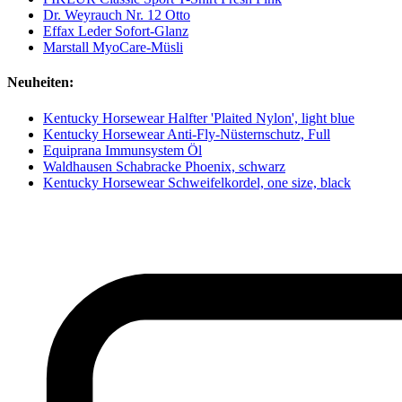
Dr. Weyrauch Nr. 12 Otto
Effax Leder Sofort-Glanz
Marstall MyoCare-Müsli
Neuheiten:
Kentucky Horsewear Halfter 'Plaited Nylon', light blue
Kentucky Horsewear Anti-Fly-Nüsternschutz, Full
Equiprana Immunsystem Öl
Waldhausen Schabracke Phoenix, schwarz
Kentucky Horsewear Schweifelkordel, one size, black