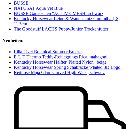
BUSSE
NATUSAT Aqua Vet Blue
BUSSE Gamaschen ''ACTIVE-MESH'' schwarz
Kentucky Horsewear Leine & Wandschutz Gummiball, S,
11.5cm
The Goodstuff LACHS Puppy/Junior Trockenfutter
Neuheiten:
Lilla Livet Botanical Summer Breeze
E·L·T Thermo Teddy-Reitleggings Rica, mahagoni
Kentucky Horsewear Halfter 'Plaited Nylon', beige
Kentucky Horsewear Spring Schabracke 'Plaited 3D Logo'
Reithose Maja Glam Curved High Waist, schwarz