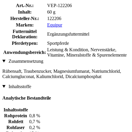
Art.-Nr.:
VEP-122206
Inhalt:
60 g
Hersteller-Nr.:
122206
Marken:
Equipur
Futtermittel
Ergänzungsfuttermittel
Deklaration:
Pferdetypen:
Sportpferde
Leistung & Kondition, Nervenstärke,
Anwendungsbereich:
Vitamine, Mineralstoffe & Spurenelemente
Zusammensetzung
Rübensaft, Traubenzucker, Magnesiumfumarat, Natriumchlorid,
Calciumgluconat, Kaliumchlorid, Dicalciumphosphat
Inhaltsstoffe
Analytische Bestandteile
Inhaltsstoffe
Rohprotein
0,8 %
Rohfett
0,7 %
Rohfaser
0,2 %