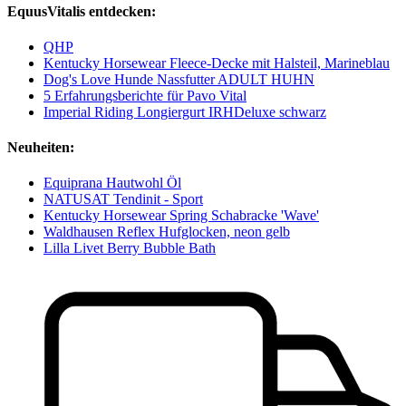
EquusVitalis entdecken:
QHP
Kentucky Horsewear Fleece-Decke mit Halsteil, Marineblau
Dog's Love Hunde Nassfutter ADULT HUHN
5 Erfahrungsberichte für Pavo Vital
Imperial Riding Longiergurt IRHDeluxe schwarz
Neuheiten:
Equiprana Hautwohl Öl
NATUSAT Tendinit - Sport
Kentucky Horsewear Spring Schabracke 'Wave'
Waldhausen Reflex Hufglocken, neon gelb
Lilla Livet Berry Bubble Bath