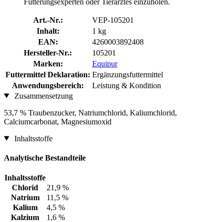
Fütterungsexperten oder Tierarztes einzuholen.
Art.-Nr.:
VEP-105201
Inhalt:
1 kg
EAN:
4260003892408
Hersteller-Nr.:
105201
Marken:
Equipur
Futtermittel Deklaration:
Ergänzungsfuttermittel
Anwendungsbereich:
Leistung & Kondition
Zusammensetzung
53,7 % Traubenzucker, Natriumchlorid, Kaliumchlorid,
Calciumcarbonat, Magnesiumoxid
Inhaltsstoffe
Analytische Bestandteile
Inhaltsstoffe
Chlorid
21,9 %
Natrium
11,5 %
Kalium
4,5 %
Kalzium
1,6 %