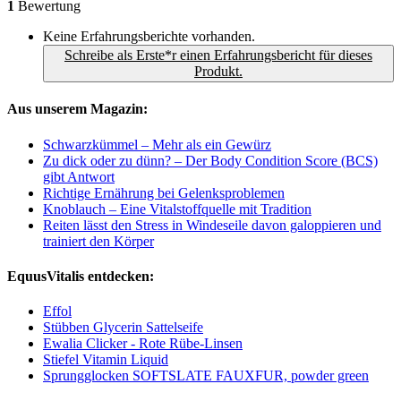
1
Bewertung
Keine Erfahrungsberichte vorhanden.
Schreibe als Erste*r einen Erfahrungsbericht für dieses
Produkt.
Aus unserem Magazin:
Schwarzkümmel – Mehr als ein Gewürz
Zu dick oder zu dünn? – Der Body Condition Score (BCS)
gibt Antwort
Richtige Ernährung bei Gelenksproblemen
Knoblauch – Eine Vitalstoffquelle mit Tradition
Reiten lässt den Stress in Windeseile davon galoppieren und
trainiert den Körper
EquusVitalis entdecken:
Effol
Stübben Glycerin Sattelseife
Ewalia Clicker - Rote Rübe-Linsen
Stiefel Vitamin Liquid
Sprungglocken SOFTSLATE FAUXFUR, powder green