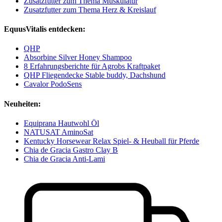
Zusatzfutter zum Thema Muskulatur
Zusatzfutter zum Thema Herz & Kreislauf
EquusVitalis entdecken:
QHP
Absorbine Silver Honey Shampoo
8 Erfahrungsberichte für Agrobs Kraftpaket
QHP Fliegendecke Stable buddy, Dachshund
Cavalor PodoSens
Neuheiten:
Equiprana Hautwohl Öl
NATUSAT AminoSat
Kentucky Horsewear Relax Spiel- & Heuball für Pferde
Chia de Gracia Gastro Clay B
Chia de Gracia Anti-Lami