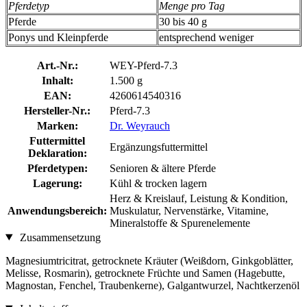
Pferdetyp
Menge pro Tag
Pferde
30 bis 40 g
Ponys und Kleinpferde
entsprechend weniger
Art.-Nr.:
WEY-Pferd-7.3
Inhalt:
1.500 g
EAN:
4260614540316
Hersteller-Nr.:
Pferd-7.3
Marken:
Dr. Weyrauch
Futtermittel
Ergänzungsfuttermittel
Deklaration:
Pferdetypen:
Senioren & ältere Pferde
Lagerung:
Kühl & trocken lagern
Herz & Kreislauf, Leistung & Kondition,
Anwendungsbereich:
Muskulatur, Nervenstärke, Vitamine,
Mineralstoffe & Spurenelemente
Zusammensetzung
Magnesiumtricitrat, getrocknete Kräuter (Weißdorn, Ginkgoblätter,
Melisse, Rosmarin), getrocknete Früchte und Samen (Hagebutte,
Magnostan, Fenchel, Traubenkerne), Galgantwurzel, Nachtkerzenöl